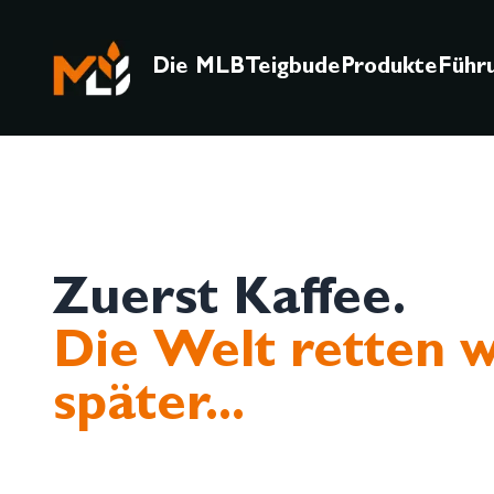
Die MLB
Teigbude
Produkte
Führ
Zuerst Kaffee.
Die Welt retten w
später...